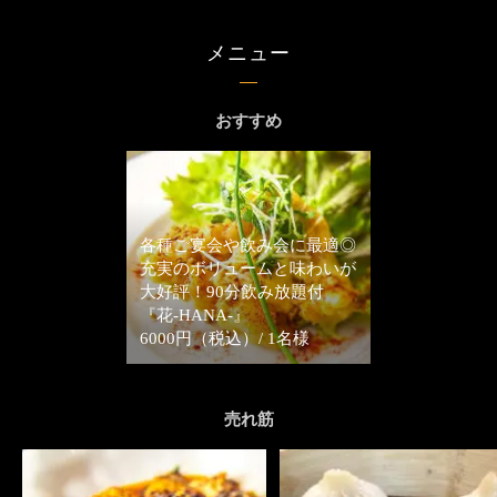
メニュー
おすすめ
各種ご宴会や飲み会に最適◎
充実のボリュームと味わいが
大好評！90分飲み放題付
『花-HANA-』
6000円（税込）/ 1名様
売れ筋