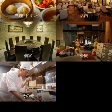
料理･ドリンク
店内
個室
外観
その他