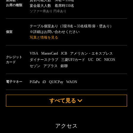
貸切可能人数 50名～110名
座席数・
お席の種類
宴会最大人数 着席時110名
ソファー席あり 円卓あり
テーブル個室あり（3室/8名～33名様用/扉・壁あり）
※詳細はお問い合わせください
個室
写真と情報を見る
VISA
MasterCard
JCB
アメリカン・エキスプレス
クレジット
ダイナースクラブ
三菱UFJカード
UC
DC
NICOS
カード
セゾン
アプラス
銀聯
電子マネー
PiTaPa
iD
QUICPay
WAON
すべて見る
アクセス