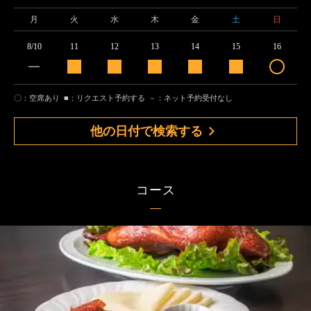
月
火
水
木
金
土
日
8/10
11
12
13
14
15
16
〇：空席あり
■：リクエスト予約する
－：ネット予約受付なし
他の日付で検索する
コース