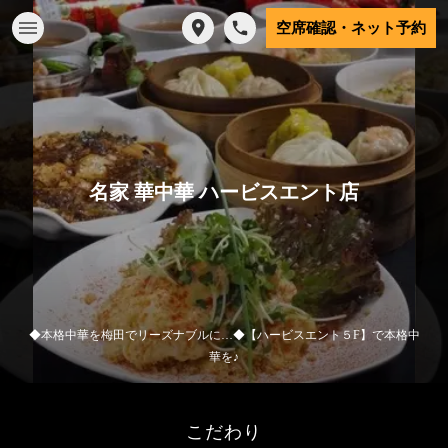
空席確認・ネット予約
名家 華中華 ハービスエント店
◆本格中華を梅田でリーズナブルに…◆【ハービスエント５F】で本格中
華を♪
こだわり