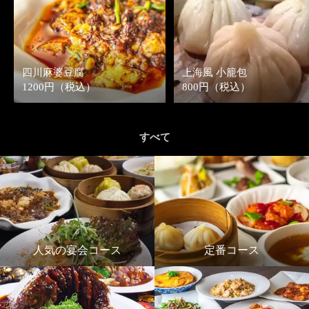
四川麻婆豆腐
上海風 小籠包
1200円（税込）
800円（税込）
すべて
人気の宴会コース
定番コース