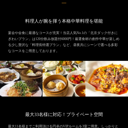
料理人が腕を揮う本格中華料理を堪能
宴会や会食に最適なコースが充実！当店人気No.1の「北京ダック付きに
ぎわいプラン」は120分飲み放題付6000円！厳選食材の創作中華が楽しめ
る少し贅沢な「料理長特選プラン」など、昼夜共にシーンで選べる多彩
なコースをご用意しております。
最大33名様に対応！プライベート空間
最大11名様までご利用頂ける円卓のVIPルームを3室ご用意。しっかりと